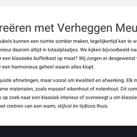
creëren met Verheggen Me
eubels kunnen een ruimte somber maken, tegelijkertijd kan te w
rieur daarom altijd in totaalplaatjes. We kijken bijvoorbeeld naa
oor een klassieke buffetkast op maat? Wij zorgen er desgewenst 
r een harmonieus geheel waarin alles klopt.
juiste afmetingen, maar vooral om kwaliteit en afwerking. Elk
ame materialen, zoals massief eikenhout of notenhout. Dit co
us op zoek naar een klassiek interieur of overweegt u om klas
et creëren van een warm, stijlvol én tijdloos thuis.