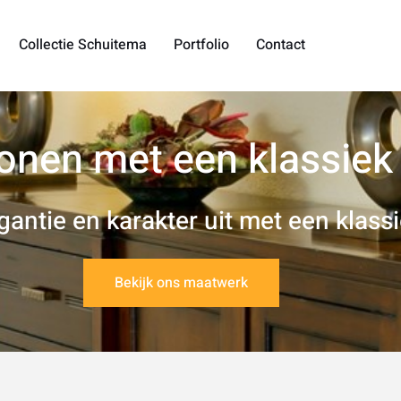
Collectie Schuitema
Portfolio
Contact
onen met een klassiek 
egantie en karakter uit met een klassi
Bekijk ons maatwerk