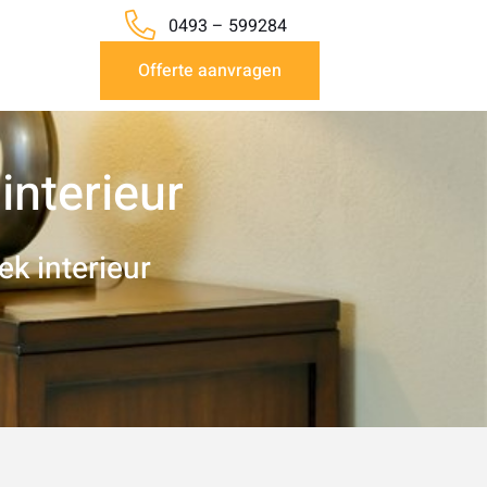
0493 – 599284
Offerte aanvragen
interieur
ek interieur