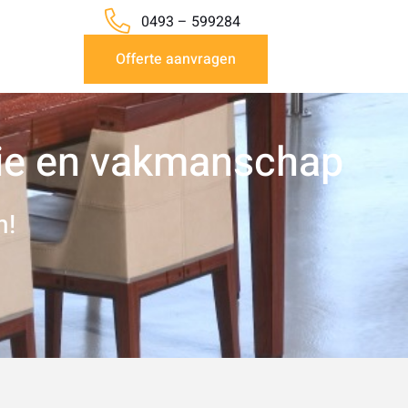
0493 – 599284
Offerte aanvragen
tie en vakmanschap
n!