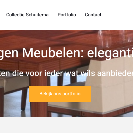
Collectie Schuitema
Portfolio
Contact
gen Meubelen: elegan
en die voor ieder wat wils aanbiede
Bekijk ons portfolio