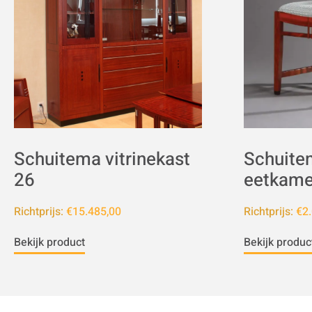
Schuitema vitrinekast
Schuite
26
eetkame
Richtprijs:
€15.485,00
Richtprijs:
€2.
Bekijk product
Bekijk produc