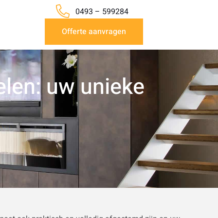
0493 – 599284
Offerte aanvragen
len: uw unieke