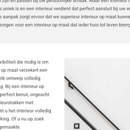
 zijn en passen bij uw persoonlijke smaak. Maar een interieur
 uniek is en een interieur verdient dat perfect aansluit bij uw w
ke aanpak zorgt ervoor dat we superieur interieur op maat kun
zorgen voor een interieur op maat dat ieder huis tot leven bren
biliteit die nodig is om
r op maat verzekert een
elk ontwerp volledig
g. Bij een interieur op
 perfect benut, ongeacht
rieurstukken met
u het interieur volledig
rking. Of u nu op zoek
t gemaakte