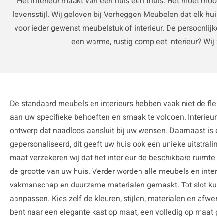
Het interieur maakt van een huis een thuis. Het moet mooi
levensstijl. Wij geloven bij Verheggen Meubelen dat elk huis
voor ieder gewenst meubelstuk of interieur. De persoonlij
een warme, rustig compleet interieur? Wij 
De standaard meubels en interieurs hebben vaak niet de flexi
aan uw specifieke behoeften en smaak te voldoen. Interieu
ontwerp dat naadloos aansluit bij uw wensen. Daarnaast is 
gepersonaliseerd, dit geeft uw huis ook een unieke uitstralin
maat verzekeren wij dat het interieur de beschikbare ruimte
de grootte van uw huis. Verder worden alle meubels en inte
vakmanschap en duurzame materialen gemaakt. Tot slot kunt 
aanpassen. Kies zelf de kleuren, stijlen, materialen en afwe
bent naar een elegante kast op maat, een volledig op maa