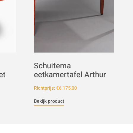
Schuitema
et
eetkamertafel Arthur
Richtprijs:
€6.175,00
Bekijk product