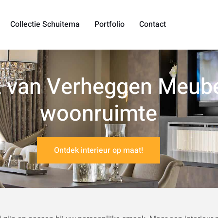
Collectie Schuitema
Portfolio
Contact
t van Verheggen Meube
woonruimte
Ontdek interieur op maat!