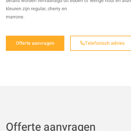
details worden vervaardigd uit ebben of wengé hout en alu
kleuren zijn regular, cherry en
marrone.
Offerte aanvragen
Telefonisch advies
Offerte aanvragen